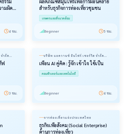
ติธรรม
ผลิตภัณฑ์สมุนไพรเพื่อการผ่อนคลาย
วามผิด
สำหรับธุรกิจการท่องเที่ยวชุมชน
เกษตรและสิ่งแวดล้อม
4
ชม.
Beginner
5
ชม.
 จำกัด
บริษัท แอดวานซ์ อินโฟร์ เซอร์วิส จำกัด
(มหาชน)
ทีฟ
เพื่อน AI คู่คิด : รู้จัก เข้าใจ ใช้เป็น
คอมพิวเตอร์และเทคโนโลยี
3
ชม.
Beginner
4
ชม.
การท่องเที่ยวแห่งประเทศไทย
in
ธุรกิจเพื่อสังคม (Social Enterprise)
ด้านการท่องเที่ยว