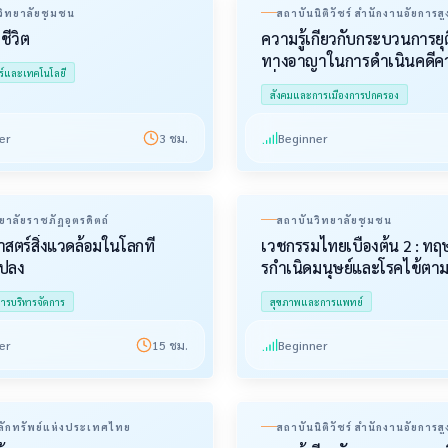
วิทยาลัยชุมชน
สถาบันนิติวัชร์ สำนักงานอัยการสู
บชีวิต
ความรู้เกี่ยวกับกระบวนการยุ
ทางอาญาในการดำเนินคดีค
ร์และเทคโนโลยี
เกี่ยวกับเพศ
สังคมและการเมืองการปกครอง
er
3
ชม.
Beginner
ยาลัยราชภัฏอุตรดิตถ์
สถาบันวิทยาลัยชุมชน
สตร์สิ่งแวดล้อมในโลกที่
เวชกรรมไทยเบื้องต้น 2 : ทฤ
แปลง
รกําเนิดมนุษย์และโรคไข้ตามค
ศิลา
ารบริหารจัดการ
สุขภาพและการแพทย์
er
15
ชม.
Beginner
ักทรัพย์แห่งประเทศไทย
สถาบันนิติวัชร์ สำนักงานอัยการสู