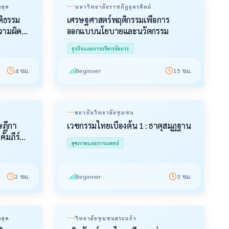
งสุด
มหาวิทยาลัยราชภัฏอุตรดิตถ์
ติธรรม
เศรษฐศาสตร์พฤติกรรมเพื่อการ
วามผิด
ออกแบบนโยบายและนวัตกรรม
ธุรกิจและการบริหารจัดการ
4
ชม.
Beginner
15
ชม.
สถาบันวิทยาลัยชุมชน
ษฎีกา
เวชกรรมไทยเบื้องต้น 1 : ธาตุสมุฏฐาน
ัมภีร์ตัก
สุขภาพและการแพทย์
2
ชม.
Beginner
3
ชม.
งสุด
วิทยาลัยชุมชนสระแก้ว