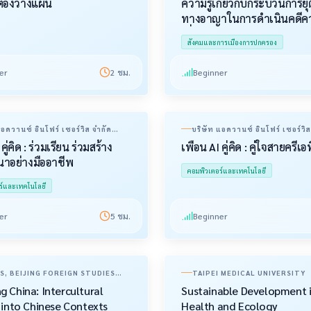
ต้องวางแผน
ความรู้เกี่ยวกับกระบวนการยุ
ทางอาญาในการดำเนินคดีค
เกี่ยวกับทรัพย์
สังคมและการเมืองการปกครอง
er
2
ชม.
Beginner
แอดวานซ์ อินโฟร์ เซอร์วิส จำกัด
บริษัท แอดวานซ์ อินโฟร์ เซอร์วิส
น)
(มหาชน)
 คู่คิด : ร่วมเรียน ร่วมสร้าง
เพื่อน AI คู่คิด : คู่ใจสายครีเอ
นาอย่างมืออาชีพ
คอมพิวเตอร์และเทคโนโลยี
ร์และเทคโนโลยี
er
5
ชม.
Beginner
, BEIJING FOREIGN STUDIES
TAIPEI MEDICAL UNIVERSITY
SITY
g China: Intercultural
Sustainable Development 
s into Chinese Contexts
Health and Ecology